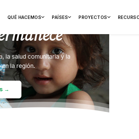
idad
istoria
decide
, el
QUÉ HACEMOS
PAÍSES
PROYECTOS
RECURS
Latina
ermanece
, la salud comunitaria y la
en la región.
s →