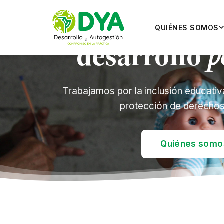
Donde la comun
Compromiso
h
QUIÉNES SOMOS
desarrollo
América 
p
Trabajamos por la inclusión educativa
protección de derechos 
Quiénes somo