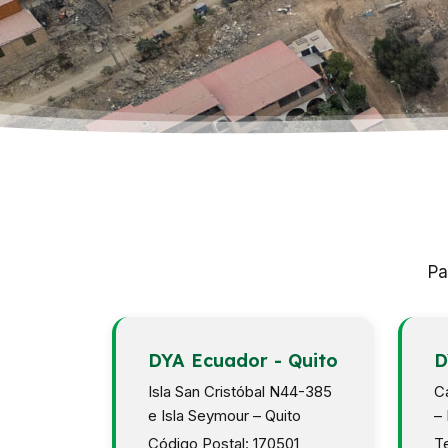
Pa
DYA Ecuador - Quito
D
Isla San Cristóbal N44-385
Ca
e Isla Seymour – Quito
–
Código Postal: 170501
Te