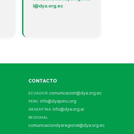
l@dya.org.ec
CONTACTO
comunicacion@dya.org.ec
ECUADOR
info@dyaperu.org
PERÚ
info@dya.org.ar
ARGENTINA
REGIONAL
comunicaciondyaregional@dya.org.ec