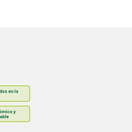
dos en la
ómico y
able