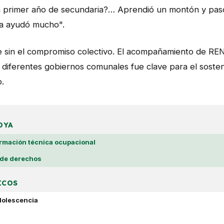
n primer año de secundaria?… Aprendió un montón y pasó
la ayudó mucho".
e sin el compromiso colectivo. El acompañamiento de RE
os diferentes gobiernos comunales fue clave para el soste
o.
DYA
ormación técnica ocupacional
 de derechos
ICOS
dolescencia