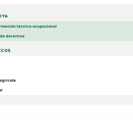
DYA
ormación técnica ocupacional
 de derechos
ICOS
agrícola
al