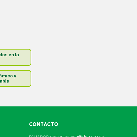
dos en la
ómico y
able
CONTACTO
comunicacion@dya.org.ec
ECUADOR