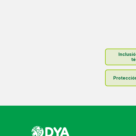
Inclusi
té
Protecció