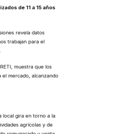
izados de 11 a 15 años
siones revela datos
os trabajan para el
.
PRETI, muestra que los
ra el mercado, alcanzando
local gira en torno a la
vidades agrícolas y de
dado remunerado y venta