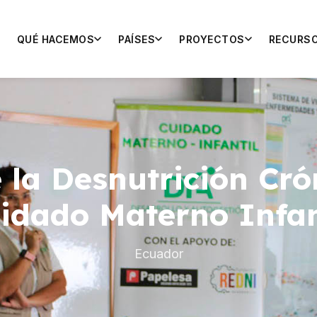
QUÉ HACEMOS
PAÍSES
PROYECTOS
RECURS
 la Desnutrición Crón
idado Materno Infan
Ecuador