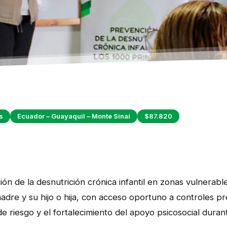
s
Ecuador – Guayaquil – Monte Sinaí
$87.820
ción de la desnutrición crónica infantil en zonas vulnerab
madre y su hijo o hija, con acceso oportuno a controles pre
e riesgo y el fortalecimiento del apoyo psicosocial duran