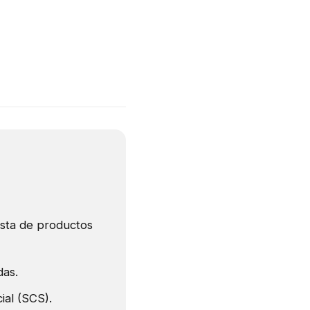
ista de productos
das.
al (SCS).