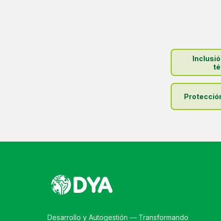
Inclusi
té
Protecció
Desarrollo y Autogestión — Transformando