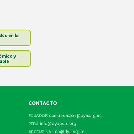
dos en la
ómico y
able
CONTACTO
comunicacion@dya.org.ec
ECUADOR
info@dyaperu.org
PERÚ
info@dya.org.ar
ARGENTINA