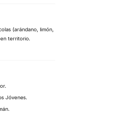
ícolas (arándano, limón,
en territorio.
or.
tos Jóvenes.
mán.