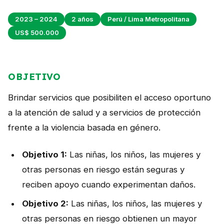
Perú
2023 – 2024
2 años
Perú / Lima Metropolitana
Argentina
US$ 500.000
PROYECTOS
En Ecuador
OBJETIVO
En Perú
Brindar servicios que posibiliten el acceso oportuno
En Argentina
a la atención de salud y a servicios de protección
frente a la violencia basada en género.
RECURSOS
Publicaciones
Objetivo 1:
Las niñas, los niños, las mujeres y
otras personas en riesgo están seguras y
Caja de Herramientas
reciben apoyo cuando experimentan daños.
TDRs
Objetivo 2:
Las niñas, los niños, las mujeres y
Transparencia
otras personas en riesgo obtienen un mayor