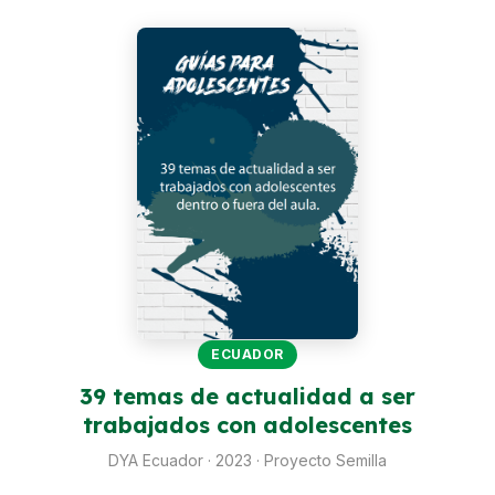
Perú
Argentina
PROYECTOS
En Ecuador
En Perú
En Argentina
RECURSOS
Publicaciones
ECUADOR
Caja de Herramientas
39 temas de actualidad a ser
trabajados con adolescentes
TDRs
DYA Ecuador · 2023 · Proyecto Semilla
Transparencia