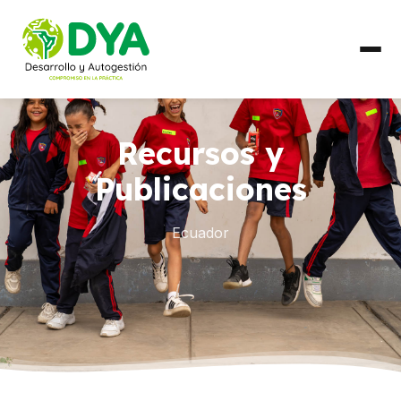
QUIÉNES SOMOS
Recursos y
Línea de Tiempo
Publicaciones
Alianzas Regionales
Ecuador
QUÉ HACEMOS
Líneas de Trabajo
PAÍSES
Ecuador