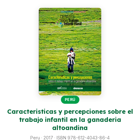
Perú
Argentina
PROYECTOS
En Ecuador
En Perú
En Argentina
RECURSOS
Publicaciones
PERÚ
Caja de Herramientas
Caracteristicas y percepciones sobre el
trabajo infantil en la ganaderia
TDRs
altoandina
Transparencia
Peru · 2017 · ISBN 978-612-4043-86-4