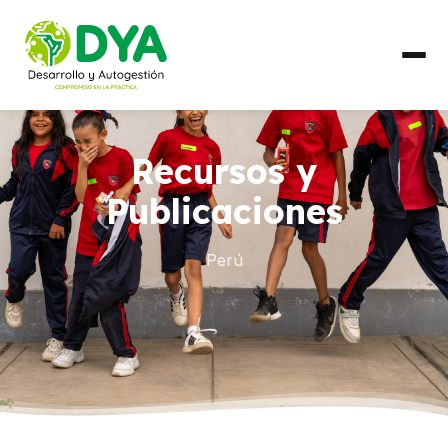
QUIÉNES SOMOS
Recursos y
Línea de Tiempo
Publicaciones
Alianzas Regionales
Perú
QUÉ HACEMOS
Líneas de Trabajo
PAÍSES
Ecuador