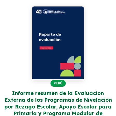
Perú
Argentina
PROYECTOS
En Ecuador
En Perú
En Argentina
RECURSOS
Publicaciones
PERÚ
Caja de Herramientas
Informe resumen de la Evaluacion
Externa de los Programas de Nivelacion
TDRs
por Rezago Escolar, Apoyo Escolar para
Transparencia
Primaria y Programa Modular de