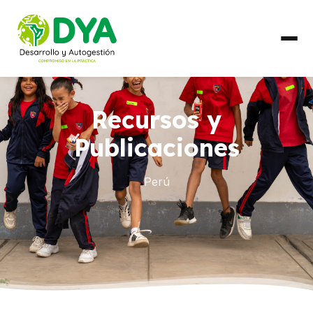
QUIÉNES SOMOS
Recursos y
Línea de Tiempo
Publicaciones
Alianzas Regionales
Perú
QUÉ HACEMOS
Líneas de Trabajo
PAÍSES
Ecuador