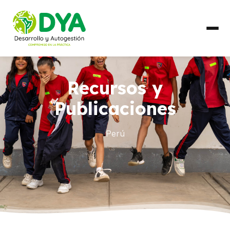
QUIÉNES SOMOS
Recursos y
Línea de Tiempo
Publicaciones
Alianzas Regionales
Perú
QUÉ HACEMOS
Líneas de Trabajo
PAÍSES
Ecuador