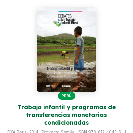
Perú
Argentina
PROYECTOS
En Ecuador
En Perú
En Argentina
RECURSOS
Publicaciones
PERÚ
Caja de Herramientas
Trabajo infantil y programas de
transferencias monetarias
TDRs
condicionadas
Transparencia
DYA Peru · 2014 · Proyecto Semilla · ISBN 978-612-4043-61-1