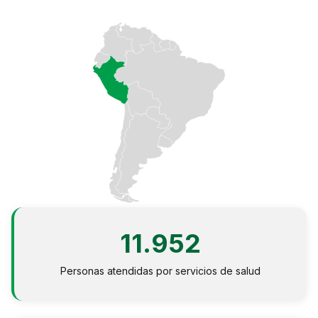
Perú
Argentina
PROYECTOS
En Ecuador
En Perú
En Argentina
RECURSOS
Publicaciones
11.952
Caja de Herramientas
Personas atendidas por servicios de salud
TDRs
Transparencia