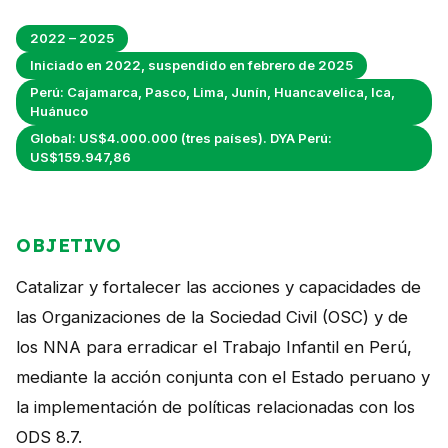
Perú
2022 – 2025
Argentina
Iniciado en 2022, suspendido en febrero de 2025
PROYECTOS
Perú: Cajamarca, Pasco, Lima, Junín, Huancavelica, Ica,
Huánuco
En Ecuador
Global: US$4.000.000 (tres países). DYA Perú:
US$159.947,86
En Perú
En Argentina
OBJETIVO
RECURSOS
Catalizar y fortalecer las acciones y capacidades de
Publicaciones
las Organizaciones de la Sociedad Civil (OSC) y de
Caja de Herramientas
los NNA para erradicar el Trabajo Infantil en Perú,
mediante la acción conjunta con el Estado peruano y
TDRs
la implementación de políticas relacionadas con los
Transparencia
ODS 8.7.