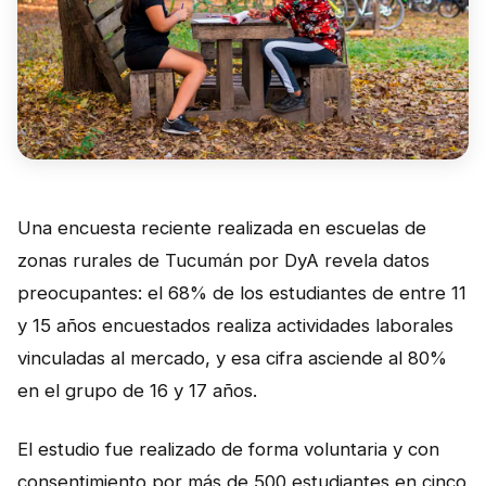
Perú
Argentina
PROYECTOS
En Ecuador
En Perú
Una encuesta reciente realizada en escuelas de
En Argentina
zonas rurales de Tucumán por DyA revela datos
RECURSOS
preocupantes: el 68% de los estudiantes de entre 11
y 15 años encuestados realiza actividades laborales
Publicaciones
vinculadas al mercado, y esa cifra asciende al 80%
Caja de Herramientas
en el grupo de 16 y 17 años.
TDRs
El estudio fue realizado de forma voluntaria y con
Transparencia
consentimiento por más de 500 estudiantes en cinco