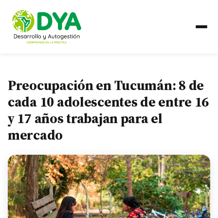
QUIÉNES SOMOS
Preocupación en Tucumán: 8 de
Línea de Tiempo
cada 10 adolescentes de entre 16
y 17 años trabajan para el
Alianzas Regionales
mercado
QUÉ HACEMOS
Líneas de Trabajo
PAÍSES
Ecuador