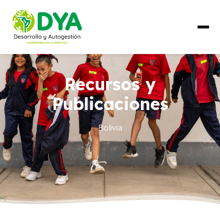
QUIÉNES SOMOS
Recursos y
Línea de Tiempo
Publicaciones
Alianzas Regionales
Bolivia
QUÉ HACEMOS
Líneas de Trabajo
PAÍSES
Ecuador