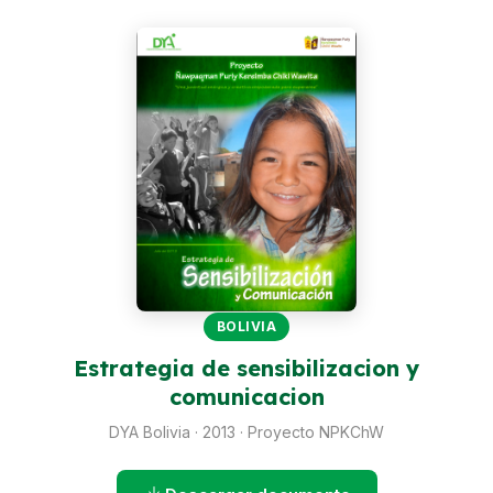
Perú
Argentina
PROYECTOS
En Ecuador
En Perú
En Argentina
RECURSOS
BOLIVIA
Publicaciones
Estrategia de sensibilizacion y
Caja de Herramientas
comunicacion
TDRs
DYA Bolivia · 2013 · Proyecto NPKChW
Transparencia