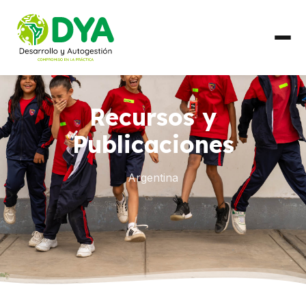
QUIÉNES SOMOS
Recursos y
Línea de Tiempo
Publicaciones
Alianzas Regionales
Argentina
QUÉ HACEMOS
Líneas de Trabajo
PAÍSES
Ecuador