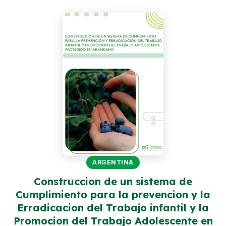
Perú
Argentina
PROYECTOS
En Ecuador
En Perú
En Argentina
RECURSOS
Publicaciones
ARGENTINA
Caja de Herramientas
Construccion de un sistema de
Cumplimiento para la prevencion y la
TDRs
Erradicacion del Trabajo infantil y la
Transparencia
Promocion del Trabajo Adolescente en